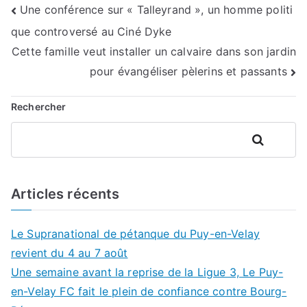
Navigation
Une conférence sur « Talleyrand », un homme politi
que controversé au Ciné Dyke
de
Cette famille veut installer un calvaire dans son jardin
l’article
pour évangéliser pèlerins et passants
Rechercher
Rechercher
Articles récents
Le Supranational de pétanque du Puy-en-Velay
revient du 4 au 7 août
Une semaine avant la reprise de la Ligue 3, Le Puy-
en-Velay FC fait le plein de confiance contre Bourg-