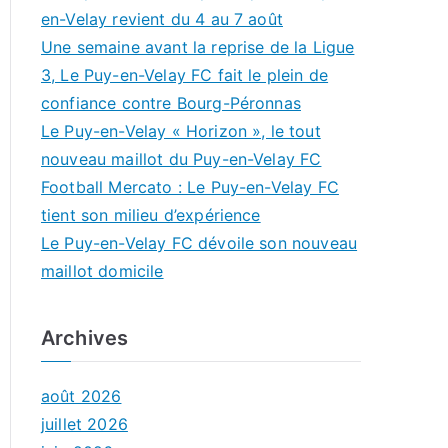
en-Velay revient du 4 au 7 août
Une semaine avant la reprise de la Ligue
3, Le Puy-en-Velay FC fait le plein de
confiance contre Bourg-Péronnas
Le Puy-en-Velay « Horizon », le tout
nouveau maillot du Puy-en-Velay FC
Football Mercato : Le Puy-en-Velay FC
tient son milieu d’expérience
Le Puy-en-Velay FC dévoile son nouveau
maillot domicile
Archives
août 2026
juillet 2026