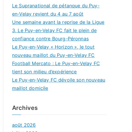
Le Supranational de pétanque du Puy-
en-Velay revient du 4 au 7 août
Une semaine avant la reprise de la Ligue
3, Le Puy-en-Velay FC fait le plein de
confiance contre Bourg-Péronnas
Le Puy-en-Velay « Horizon », le tout
nouveau maillot du Puy-en-Velay FC
Football Mercato : Le Puy-en-Velay FC
tient son milieu d’expérience
Le Puy-en-Velay FC dévoile son nouveau
maillot domicile
Archives
août 2026