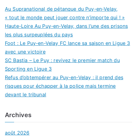
Au Supranational de pétanque du Puy-en-Velay,
« tout le monde peut jouer contre n’importe qui ! »
Haute-Loire Au Puy-en-Velay, dans l’une des prisons
les plus surpeuplées du pays
Foot : Le Puy-en-Velay FC lance sa saison en Ligue 3
avec une victoire
SC Bastia – Le Puy : revivez le premier match du
Sporting en Ligue 3
Refus d’obtempérer au Puy-en-Velay : il prend des
risques pour échapper à la police mais termine
devant le tribunal
Archives
août 2026