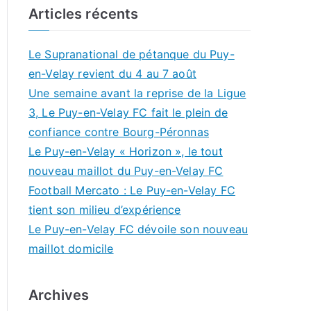
Articles récents
Le Supranational de pétanque du Puy-
en-Velay revient du 4 au 7 août
Une semaine avant la reprise de la Ligue
3, Le Puy-en-Velay FC fait le plein de
confiance contre Bourg-Péronnas
Le Puy-en-Velay « Horizon », le tout
nouveau maillot du Puy-en-Velay FC
Football Mercato : Le Puy-en-Velay FC
tient son milieu d’expérience
Le Puy-en-Velay FC dévoile son nouveau
maillot domicile
Archives