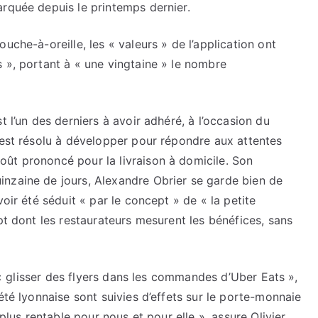
arquée depuis le printemps dernier.
uche-à-oreille, les « valeurs » de l’application ont
 », portant à « une vingtaine » le nombre
t l’un des derniers à avoir adhéré, à l’occasion du
’est résolu à développer pour répondre aux attentes
ût prononcé pour la livraison à domicile. Son
nzaine de jours, Alexandre Obrier se garde bien de
oir été séduit « par le concept » de « la petite
pt dont les restaurateurs mesurent les bénéfices, sans
à « glisser des flyers dans les commandes d’Uber Eats »,
été lyonnaise sont suivies d’effets sur le porte-monnaie
 plus rentable pour nous et pour elle », assure Olivier