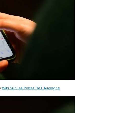
ns
Wiki Sur Les Portes De L'Auvergne