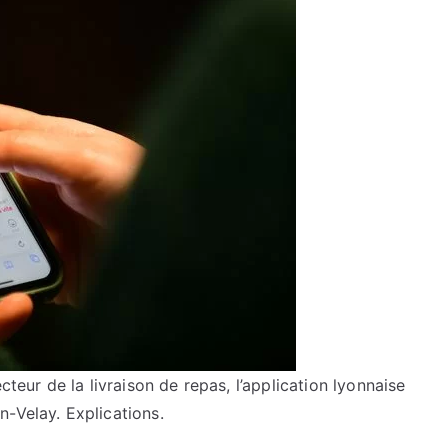
cteur de la livraison de repas, l’application lyonnaise
-Velay. Explications.