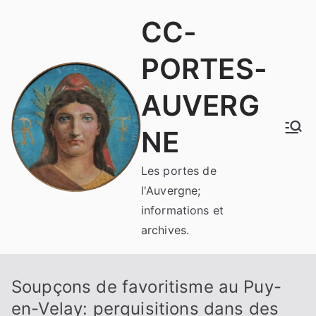
Aller
CC-
au
contenu
PORTES-
AUVERG
NE
Les portes de
l'Auvergne;
informations et
archives.
Soupçons de favoritisme au Puy-
en-Velay: perquisitions dans des