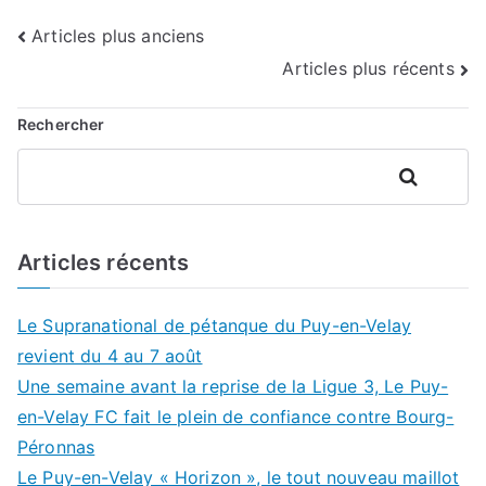
Navigation
Articles plus anciens
Articles plus récents
des
articles
Rechercher
Rechercher
Articles récents
Le Supranational de pétanque du Puy-en-Velay
revient du 4 au 7 août
Une semaine avant la reprise de la Ligue 3, Le Puy-
en-Velay FC fait le plein de confiance contre Bourg-
Péronnas
Le Puy-en-Velay « Horizon », le tout nouveau maillot