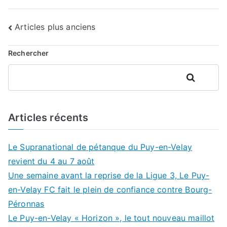
Navigation
Articles plus anciens
des
Rechercher
articles
Rechercher
Articles récents
Le Supranational de pétanque du Puy-en-Velay
revient du 4 au 7 août
Une semaine avant la reprise de la Ligue 3, Le Puy-
en-Velay FC fait le plein de confiance contre Bourg-
Péronnas
Le Puy-en-Velay « Horizon », le tout nouveau maillot