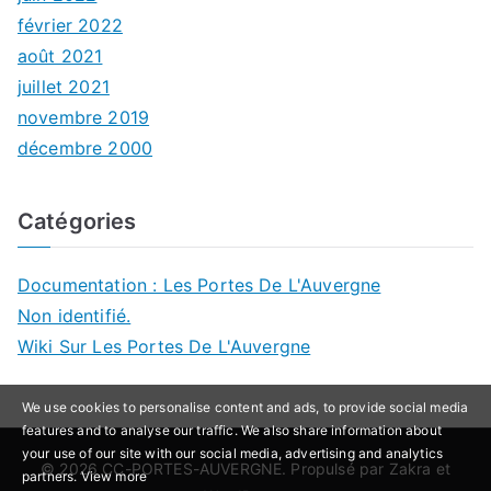
février 2022
août 2021
juillet 2021
novembre 2019
décembre 2000
Catégories
Documentation : Les Portes De L'Auvergne
Non identifié.
Wiki Sur Les Portes De L'Auvergne
We use cookies to personalise content and ads, to provide social media
features and to analyse our traffic. We also share information about
your use of our site with our social media, advertising and analytics
© 2026
CC-PORTES-AUVERGNE
. Propulsé par
Zakra
et
partners.
View more