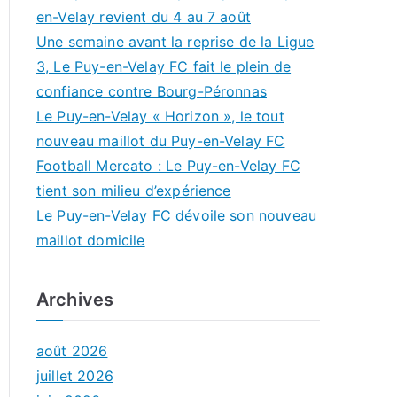
en-Velay revient du 4 au 7 août
Une semaine avant la reprise de la Ligue
3, Le Puy-en-Velay FC fait le plein de
confiance contre Bourg-Péronnas
Le Puy-en-Velay « Horizon », le tout
nouveau maillot du Puy-en-Velay FC
Football Mercato : Le Puy-en-Velay FC
tient son milieu d’expérience
Le Puy-en-Velay FC dévoile son nouveau
maillot domicile
Archives
août 2026
juillet 2026