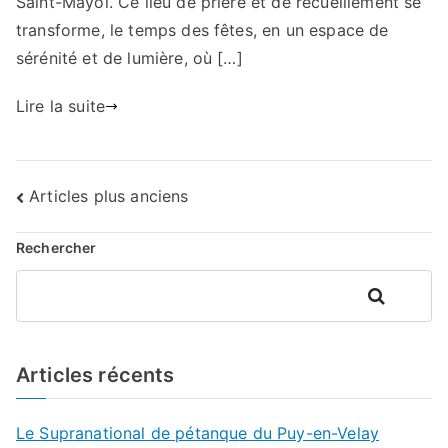
Saint-Mayol. Ce lieu de prière et de recueillement se
transforme, le temps des fêtes, en un espace de
sérénité et de lumière, où […]
Lire la suite
Navigation
Articles plus anciens
des
Rechercher
articles
Rechercher
Articles récents
Le Supranational de pétanque du Puy-en-Velay