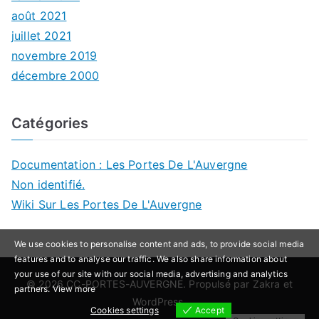
août 2021
juillet 2021
novembre 2019
décembre 2000
Catégories
Documentation : Les Portes De L'Auvergne
Non identifié.
Wiki Sur Les Portes De L'Auvergne
We use cookies to personalise content and ads, to provide social media
features and to analyse our traffic. We also share information about
your use of our site with our social media, advertising and analytics
© 2026
CC-PORTES-AUVERGNE
. Propulsé par
Zakra
et
partners.
View more
WordPress
.
Cookies settings
Accept