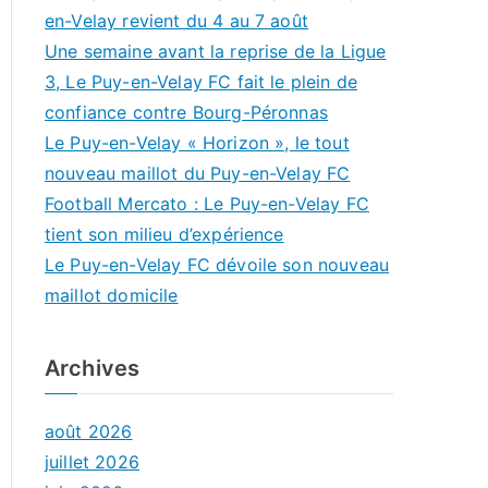
en-Velay revient du 4 au 7 août
Une semaine avant la reprise de la Ligue
3, Le Puy-en-Velay FC fait le plein de
confiance contre Bourg-Péronnas
Le Puy-en-Velay « Horizon », le tout
nouveau maillot du Puy-en-Velay FC
Football Mercato : Le Puy-en-Velay FC
tient son milieu d’expérience
Le Puy-en-Velay FC dévoile son nouveau
maillot domicile
Archives
août 2026
juillet 2026