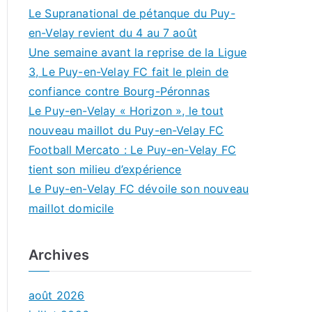
Le Supranational de pétanque du Puy-
en-Velay revient du 4 au 7 août
Une semaine avant la reprise de la Ligue
3, Le Puy-en-Velay FC fait le plein de
confiance contre Bourg-Péronnas
Le Puy-en-Velay « Horizon », le tout
nouveau maillot du Puy-en-Velay FC
Football Mercato : Le Puy-en-Velay FC
tient son milieu d’expérience
Le Puy-en-Velay FC dévoile son nouveau
maillot domicile
Archives
août 2026