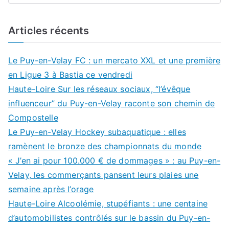
Articles récents
Le Puy-en-Velay FC : un mercato XXL et une première
en Ligue 3 à Bastia ce vendredi
Haute-Loire Sur les réseaux sociaux, “l’évêque
influenceur” du Puy-en-Velay raconte son chemin de
Compostelle
Le Puy-en-Velay Hockey subaquatique : elles
ramènent le bronze des championnats du monde
« J’en ai pour 100.000 € de dommages » : au Puy-en-
Velay, les commerçants pansent leurs plaies une
semaine après l’orage
Haute-Loire Alcoolémie, stupéfiants : une centaine
d’automobilistes contrôlés sur le bassin du Puy-en-