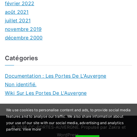
février 2022
août 2021
juillet 2021
novembre 2019
décembre 2000
Catégories
Documentation : Les Portes De L'Auvergne
Non identifié.
Wiki Sur Les Portes De L'Auvergne
We use cookies to personalise content and ads, to provide social media
features and to analyse our traffic. We also share information about
your use of our site with our social media, advertising and analytics
© 2026
CC-PORTES-AUVERGNE
. Propulsé par
Zakra
et
partners.
View more
WordPress
.