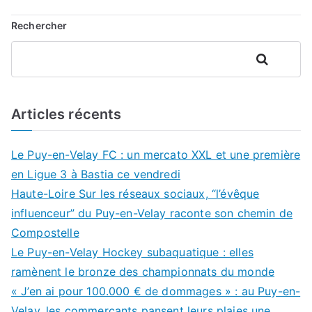
Rechercher
Rechercher
Articles récents
Le Puy-en-Velay FC : un mercato XXL et une première
en Ligue 3 à Bastia ce vendredi
Haute-Loire Sur les réseaux sociaux, “l’évêque
influenceur” du Puy-en-Velay raconte son chemin de
Compostelle
Le Puy-en-Velay Hockey subaquatique : elles
ramènent le bronze des championnats du monde
« J’en ai pour 100.000 € de dommages » : au Puy-en-
Velay, les commerçants pansent leurs plaies une