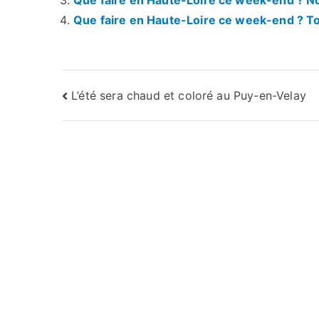
Que faire en Haute-Loire ce week-end ? Nos
Que faire en Haute-Loire ce week-end ? Tou
Navigation
L’été sera chaud et coloré au Puy-en-Velay
de
l’article