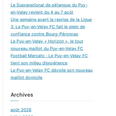
Le Supranational de pétanque du Puy-
en-Velay revient du 4 au 7 août
Une semaine avant la reprise de la Ligue
3, Le Puy-en-Velay FC fait le plein de
confiance contre Bourg-Péronnas
Le Puy-en-Velay « Horizon », le tout
nouveau maillot du Puy-en-Velay FC
Football Mercato : Le Puy-en-Velay FC
tient son milieu d’expérience
Le Puy-en-Velay FC dévoile son nouveau
maillot domicile
Archives
août 2026