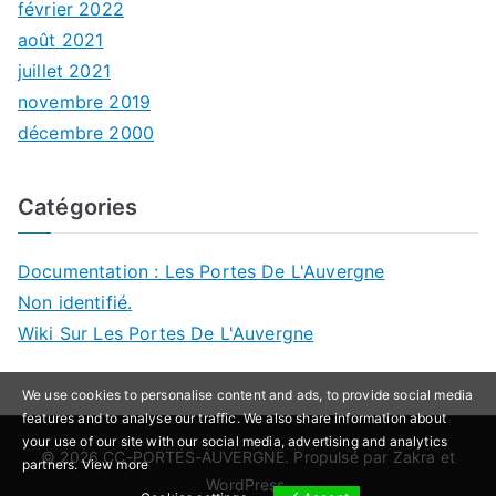
février 2022
août 2021
juillet 2021
novembre 2019
décembre 2000
Catégories
Documentation : Les Portes De L'Auvergne
Non identifié.
Wiki Sur Les Portes De L'Auvergne
We use cookies to personalise content and ads, to provide social media
features and to analyse our traffic. We also share information about
your use of our site with our social media, advertising and analytics
© 2026
CC-PORTES-AUVERGNE
. Propulsé par
Zakra
et
partners.
View more
WordPress
.