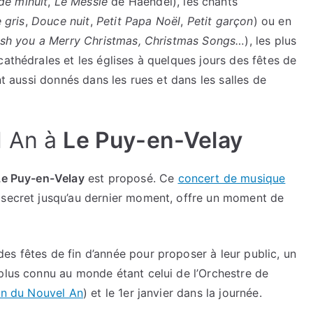
de minuit
,
Le Messie
de Haendel), les chants
 gris
,
Douce nuit
,
Petit Papa Noël
,
Petit garçon
) ou en
sh you a Merry Christmas, Christmas Songs…
), les plus
cathédrales et les églises à quelques jours des fêtes de
nt aussi donnés dans les rues et dans les salles de
l An à
Le Puy-en-Velay
Le Puy-en-Velay
est proposé. Ce
concert de musique
 secret jusqu’au dernier moment, offre un moment de
es fêtes de fin d’année pour proposer à leur public, un
plus connu au monde étant celui de l’Orchestre de
lon du Nouvel An
) et le 1er janvier dans la journée.