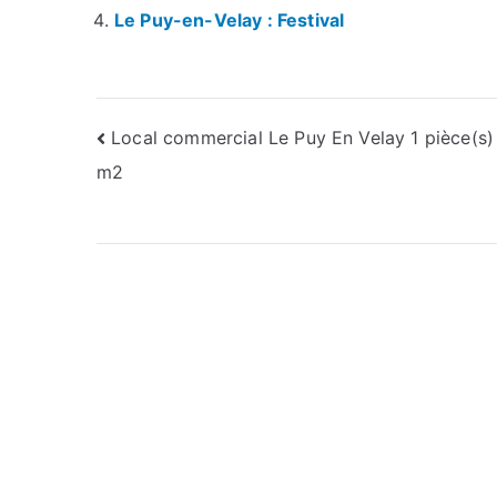
Le Puy-en-Velay : Festival
Navigation
Local commercial Le Puy En Velay 1 pièce(s)
m2
de
l’article