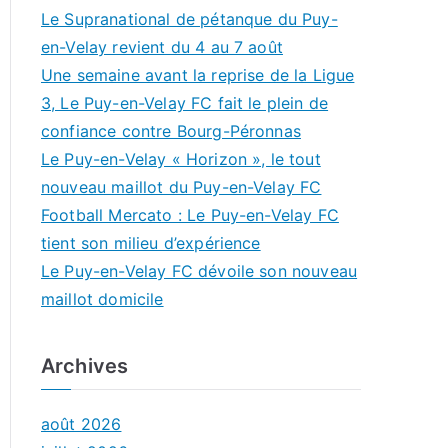
Le Supranational de pétanque du Puy-
en-Velay revient du 4 au 7 août
Une semaine avant la reprise de la Ligue
3, Le Puy-en-Velay FC fait le plein de
confiance contre Bourg-Péronnas
Le Puy-en-Velay « Horizon », le tout
nouveau maillot du Puy-en-Velay FC
Football Mercato : Le Puy-en-Velay FC
tient son milieu d’expérience
Le Puy-en-Velay FC dévoile son nouveau
maillot domicile
Archives
août 2026