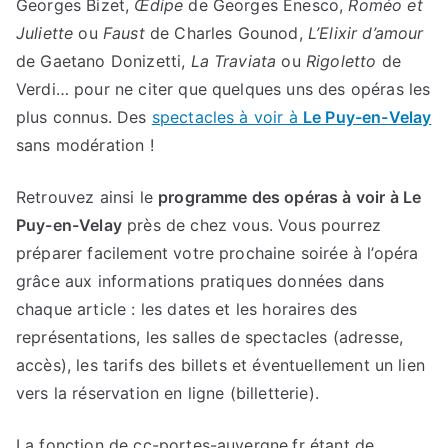
Georges Bizet,
Œdipe
de Georges Enesco,
Roméo et
Juliette
ou
Faust
de Charles Gounod,
L’Elixir d’amour
de Gaetano Donizetti,
La Traviata
ou
Rigoletto
de
Verdi… pour ne citer que quelques uns des opéras les
plus connus. Des
spectacles à voir à
Le Puy-en-Velay
sans modération !
Retrouvez ainsi le
programme des opéras à voir à
Le
Puy-en-Velay
près de chez vous. Vous pourrez
préparer facilement votre prochaine soirée à l’opéra
grâce aux informations pratiques données dans
chaque article : les dates et les horaires des
représentations, les salles de spectacles (adresse,
accès), les tarifs des billets et éventuellement un lien
vers la réservation en ligne (billetterie).
La fonction de cc-portes-auvergne.fr étant de