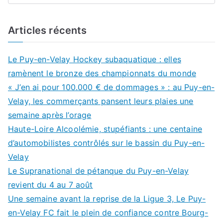
Articles récents
Le Puy-en-Velay Hockey subaquatique : elles
ramènent le bronze des championnats du monde
« J’en ai pour 100.000 € de dommages » : au Puy-en-
Velay, les commerçants pansent leurs plaies une
semaine après l’orage
Haute-Loire Alcoolémie, stupéfiants : une centaine
d’automobilistes contrôlés sur le bassin du Puy-en-
Velay
Le Supranational de pétanque du Puy-en-Velay
revient du 4 au 7 août
Une semaine avant la reprise de la Ligue 3, Le Puy-
en-Velay FC fait le plein de confiance contre Bourg-