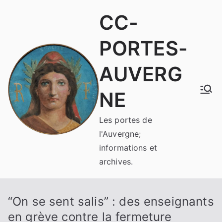
Aller
CC-
au
contenu
PORTES-
AUVERG
NE
Les portes de
l'Auvergne;
informations et
archives.
“On se sent salis” : des enseignants
en grève contre la fermeture