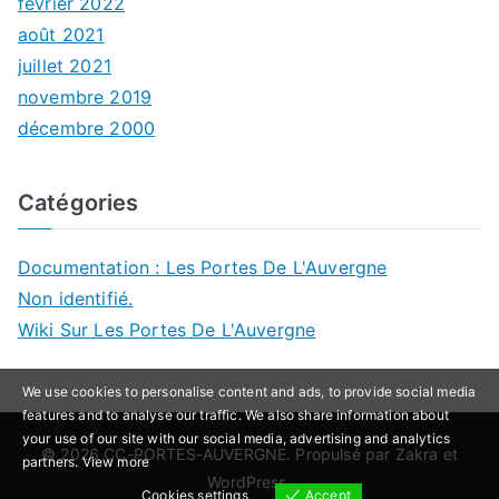
février 2022
août 2021
juillet 2021
novembre 2019
décembre 2000
Catégories
Documentation : Les Portes De L'Auvergne
Non identifié.
Wiki Sur Les Portes De L'Auvergne
We use cookies to personalise content and ads, to provide social media
features and to analyse our traffic. We also share information about
your use of our site with our social media, advertising and analytics
© 2026
CC-PORTES-AUVERGNE
. Propulsé par
Zakra
et
partners.
View more
WordPress
.
Cookies settings
Accept