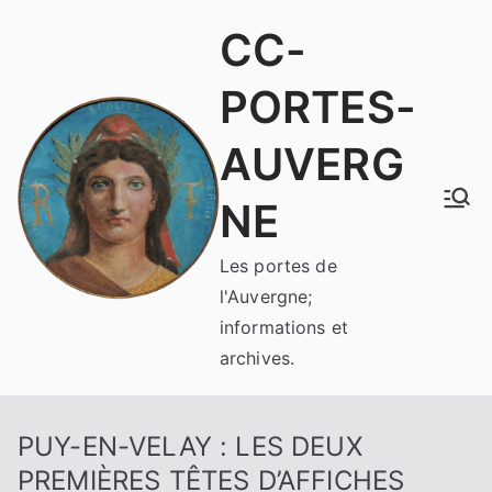
Aller
CC-
au
contenu
PORTES-
AUVERG
NE
Les portes de
l'Auvergne;
informations et
archives.
PUY-EN-VELAY : LES DEUX
PREMIÈRES TÊTES D’AFFICHES