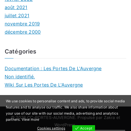
août 2021
juillet 2021
novembre 2019
décembre 2000
Catégories
Documentation : Les Portes De L'Auvergne
Non identifié.
Wiki Sur Les Portes De L'Auvergne
We use cookies to personalise content and ads, to provide social media
features and to analyse our traffic. We also share information about
your use of our site with our social media, advertising and analytics
© 2026
CC-PORTES-AUVERGNE
. Propulsé par
Zakra
et
partners.
View more
WordPress
.
Cookies settings
Accept