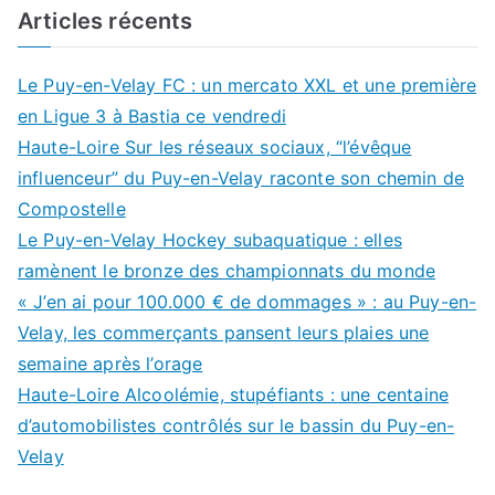
Articles récents
Le Puy-en-Velay FC : un mercato XXL et une première
en Ligue 3 à Bastia ce vendredi
Haute-Loire Sur les réseaux sociaux, “l’évêque
influenceur” du Puy-en-Velay raconte son chemin de
Compostelle
Le Puy-en-Velay Hockey subaquatique : elles
ramènent le bronze des championnats du monde
« J’en ai pour 100.000 € de dommages » : au Puy-en-
Velay, les commerçants pansent leurs plaies une
semaine après l’orage
Haute-Loire Alcoolémie, stupéfiants : une centaine
d’automobilistes contrôlés sur le bassin du Puy-en-
Velay