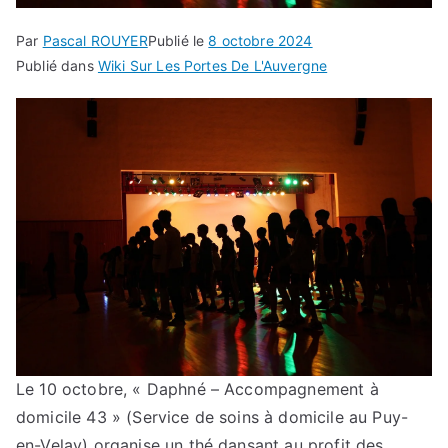
Par
Pascal ROUYER
Publié le
8 octobre 2024
Publié dans
Wiki Sur Les Portes De L'Auvergne
Le 10 octobre, « Daphné – Accompagnement à
domicile 43 » (Service de soins à domicile au Puy-
en-Velay) organise un thé dansant au profit des