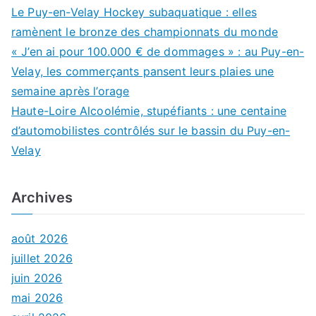
Le Puy-en-Velay Hockey subaquatique : elles
ramènent le bronze des championnats du monde
« J’en ai pour 100.000 € de dommages » : au Puy-en-
Velay, les commerçants pansent leurs plaies une
semaine après l’orage
Haute-Loire Alcoolémie, stupéfiants : une centaine
d’automobilistes contrôlés sur le bassin du Puy-en-
Velay
Archives
août 2026
juillet 2026
juin 2026
mai 2026