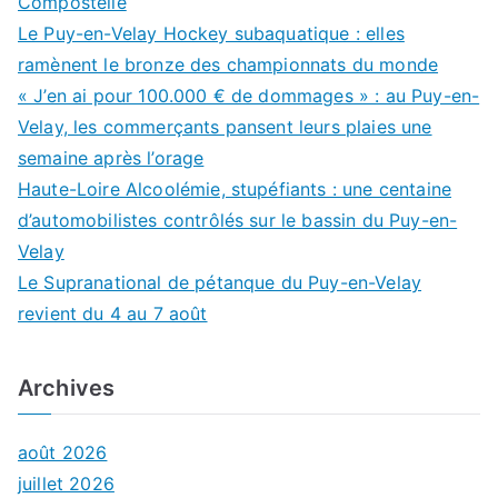
Compostelle
Le Puy-en-Velay Hockey subaquatique : elles
ramènent le bronze des championnats du monde
« J’en ai pour 100.000 € de dommages » : au Puy-en-
Velay, les commerçants pansent leurs plaies une
semaine après l’orage
Haute-Loire Alcoolémie, stupéfiants : une centaine
d’automobilistes contrôlés sur le bassin du Puy-en-
Velay
Le Supranational de pétanque du Puy-en-Velay
revient du 4 au 7 août
Archives
août 2026
juillet 2026