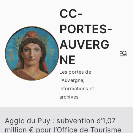
Aller
CC-
au
contenu
PORTES-
AUVERG
NE
Les portes de
l'Auvergne;
informations et
archives.
Agglo du Puy : subvention d’1,07
million € pour l’Office de Tourisme