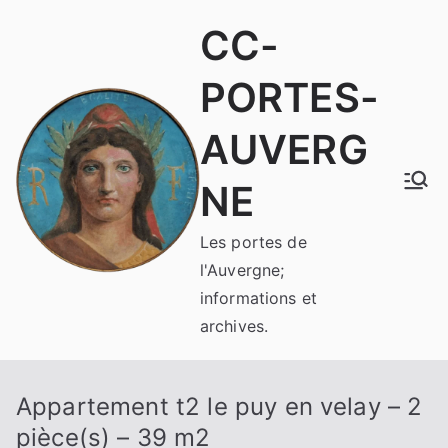
Aller
CC-
au
contenu
PORTES-
AUVERG
NE
Les portes de
l'Auvergne;
informations et
archives.
Appartement t2 le puy en velay – 2
pièce(s) – 39 m2