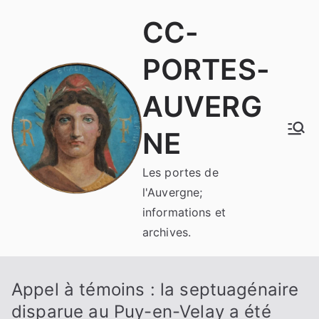
Aller
CC-
au
contenu
PORTES-
AUVERG
NE
Les portes de
l'Auvergne;
informations et
archives.
Appel à témoins : la septuagénaire
disparue au Puy-en-Velay a été