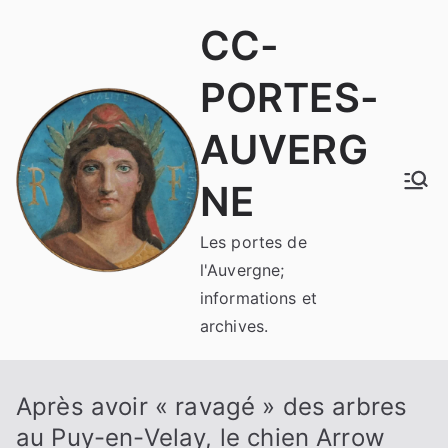
Aller
CC-
au
contenu
PORTES-
AUVERG
NE
Les portes de
l'Auvergne;
informations et
archives.
Après avoir « ravagé » des arbres
au Puy-en-Velay, le chien Arrow