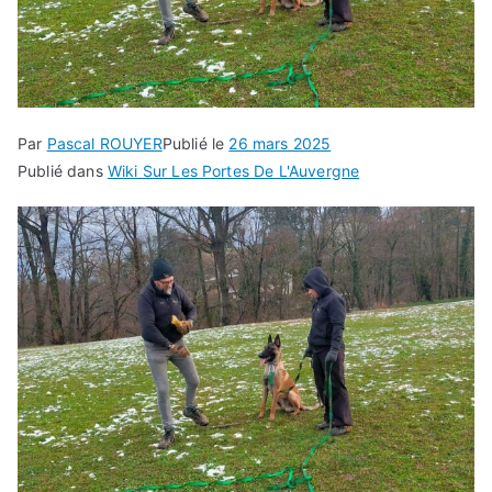
Par
Pascal ROUYER
Publié le
26 mars 2025
Publié dans
Wiki Sur Les Portes De L'Auvergne