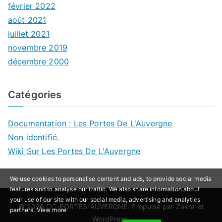
février 2022
août 2021
juillet 2021
novembre 2019
décembre 2000
Catégories
Documentation : Les Portes De L'Auvergne
Non identifié.
Wiki Sur Les Portes De L'Auvergne
We use cookies to personalise content and ads, to provide social media
features and to analyse our traffic. We also share information about
your use of our site with our social media, advertising and analytics
© 2026
CC-PORTES-AUVERGNE
. Propulsé par
Zakra
et
partners.
View more
WordPress
.