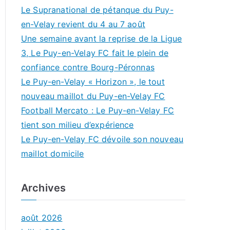
Le Supranational de pétanque du Puy-
en-Velay revient du 4 au 7 août
Une semaine avant la reprise de la Ligue
3, Le Puy-en-Velay FC fait le plein de
confiance contre Bourg-Péronnas
Le Puy-en-Velay « Horizon », le tout
nouveau maillot du Puy-en-Velay FC
Football Mercato : Le Puy-en-Velay FC
tient son milieu d’expérience
Le Puy-en-Velay FC dévoile son nouveau
maillot domicile
Archives
août 2026