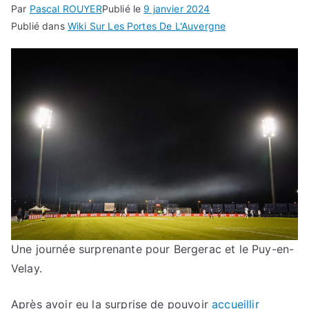
Par
Pascal ROUYER
Publié le
9 janvier 2024
Publié dans
Wiki Sur Les Portes De L'Auvergne
Une journée surprenante pour Bergerac et le Puy-en-
Velay.
Après avoir eu la surprise de pouvoir
accueillir