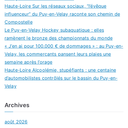
Haute-Loire Sur les réseaux sociaux, “l’évêque
influenceur” du Puy-en-Velay raconte son chemin de
Compostelle
Le Puy-en-Velay Hockey subaquatique : elles
ramènent le bronze des championnats du monde
« J’en ai pour 100.000 € de dommages » : au Puy-en-
Velay, les commerçants pansent leurs plaies une
semaine après l’orage
Haute-Loire Alcoolémie, stupéfiants : une centaine
d’automobilistes contrôlés sur le bassin du Puy-en-
Velay
Archives
août 2026