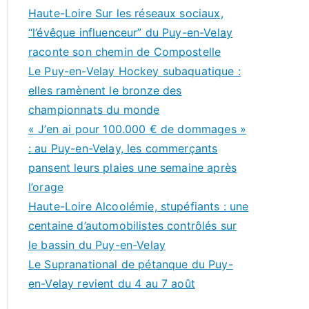
Haute-Loire Sur les réseaux sociaux,
“l’évêque influenceur” du Puy-en-Velay
raconte son chemin de Compostelle
Le Puy-en-Velay Hockey subaquatique :
elles ramènent le bronze des
championnats du monde
« J’en ai pour 100.000 € de dommages »
: au Puy-en-Velay, les commerçants
pansent leurs plaies une semaine après
l’orage
Haute-Loire Alcoolémie, stupéfiants : une
centaine d’automobilistes contrôlés sur
le bassin du Puy-en-Velay
Le Supranational de pétanque du Puy-
en-Velay revient du 4 au 7 août