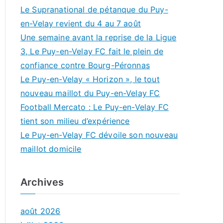
Le Supranational de pétanque du Puy-
en-Velay revient du 4 au 7 août
Une semaine avant la reprise de la Ligue
3, Le Puy-en-Velay FC fait le plein de
confiance contre Bourg-Péronnas
Le Puy-en-Velay « Horizon », le tout
nouveau maillot du Puy-en-Velay FC
Football Mercato : Le Puy-en-Velay FC
tient son milieu d’expérience
Le Puy-en-Velay FC dévoile son nouveau
maillot domicile
Archives
août 2026