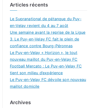
Articles récents
Le Supranational de pétanque du Puy-
en-Velay revient du 4 au 7 août
Une semaine avant la reprise de la Ligue
3, Le Puy-en-Velay FC fait le plein de
confiance contre Bourg-Péronnas
Le Puy-en-Velay « Horizon », le tout
nouveau maillot du Puy-en-Velay FC
Football Mercato : Le Puy-en-Velay FC
tient son milieu d’expérience
Le Puy-en-Velay FC dévoile son nouveau
maillot domicile
Archives