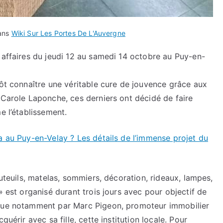
dans
Wiki Sur Les Portes De L'Auvergne
 affaires du jeudi 12 au samedi 14 octobre au Puy-en-
tôt connaître une véritable cure de jouvence grâce aux
 Carole Laponche, ces derniers ont décidé de faire
e l’établissement.
a au Puy-en-Velay ? Les détails de l’immense projet du
auteuils, matelas, sommiers, décoration, rideaux, lampes,
» est organisé durant trois jours avec pour objectif de
ulue notamment par Marc Pigeon, promoteur immobilier
quérir avec sa fille, cette institution locale. Pour