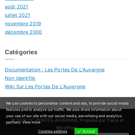
août 2021
juillet 2021
novembre 2019
décembre 2000
Catégories
Documentation : Les Portes De L'Auvergne
Non identifié.
Wiki Sur Les Portes De L'Auvergne
We use cookies to personalise content and ads, to provide social media
features and to analyse our traffic. We also share information about
your use of our site with our social media, advertising and analytics
© 2026
CC-PORTES-AUVERGNE
. Propulsé par
Zakra
et
partners.
View more
WordPress
.
Cookies settings
Accept