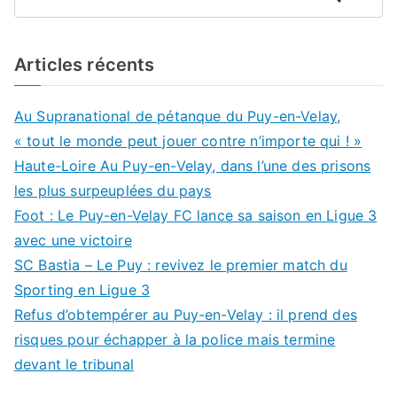
Articles récents
Au Supranational de pétanque du Puy-en-Velay,
« tout le monde peut jouer contre n’importe qui ! »
Haute-Loire Au Puy-en-Velay, dans l’une des prisons
les plus surpeuplées du pays
Foot : Le Puy-en-Velay FC lance sa saison en Ligue 3
avec une victoire
SC Bastia – Le Puy : revivez le premier match du
Sporting en Ligue 3
Refus d’obtempérer au Puy-en-Velay : il prend des
risques pour échapper à la police mais termine
devant le tribunal