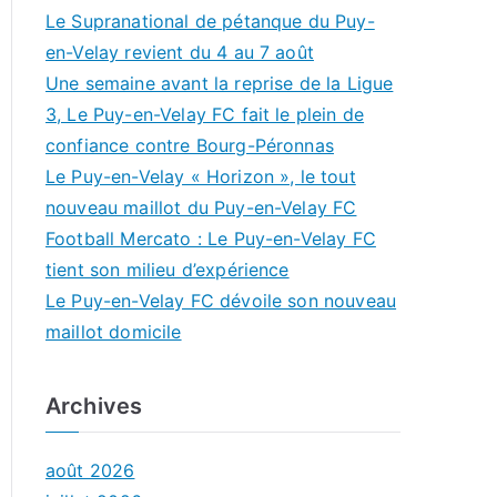
Le Supranational de pétanque du Puy-
en-Velay revient du 4 au 7 août
Une semaine avant la reprise de la Ligue
3, Le Puy-en-Velay FC fait le plein de
confiance contre Bourg-Péronnas
Le Puy-en-Velay « Horizon », le tout
nouveau maillot du Puy-en-Velay FC
Football Mercato : Le Puy-en-Velay FC
tient son milieu d’expérience
Le Puy-en-Velay FC dévoile son nouveau
maillot domicile
Archives
août 2026