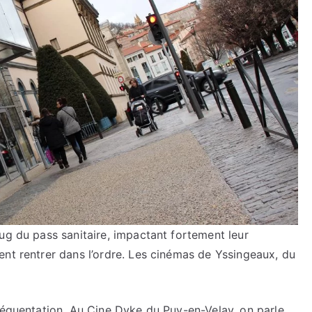
ug du pass sanitaire, impactant fortement leur
ent rentrer dans l’ordre. Les cinémas de Yssingeaux, du
réquentation. Au Cine Dyke du Puy-en-Velay, on parle