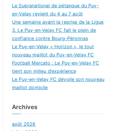
Le Supranational de pétanque du Puy-
en-Velay revient du 4 au 7 août
Une semaine avant la reprise de la Ligue
3, Le Puy-en-Velay FC fait le plein de
confiance contre Bourg-Péronnas
Le Puy-en-Velay « Horizon », le tout
nouveau maillot du Puy-en-Velay FC
Football Mercato : Le Puy-en-Velay FC
tient son milieu d’expérience
Le Puy-en-Velay FC dévoile son nouveau
maillot domicile
Archives
août 2026