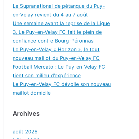
Le Supranational de pétanque du Puy-
en-Velay revient du 4 au 7 août
Une semaine avant la reprise de la Ligue
3, Le Puy-en-Velay FC fait le plein de
confiance contre Bourg-Péronnas
Le Puy-en-Velay « Horizon », le tout
nouveau maillot du Puy-en-Velay FC
Football Mercato : Le Puy-en-Velay FC
tient son milieu d’expérience
Le Puy-en-Velay FC dévoile son nouveau
maillot domicile
Archives
août 2026