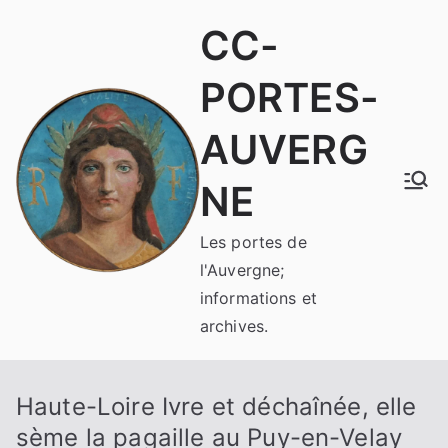
Aller
CC-
au
contenu
PORTES-
AUVERG
NE
Les portes de
l'Auvergne;
informations et
archives.
Haute-Loire Ivre et déchaînée, elle
sème la pagaille au Puy-en-Velay