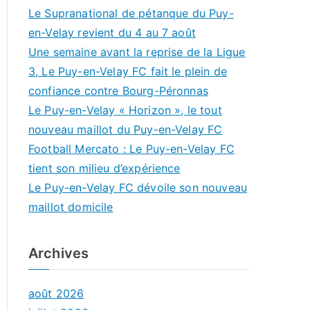
Le Supranational de pétanque du Puy-
en-Velay revient du 4 au 7 août
Une semaine avant la reprise de la Ligue
3, Le Puy-en-Velay FC fait le plein de
confiance contre Bourg-Péronnas
Le Puy-en-Velay « Horizon », le tout
nouveau maillot du Puy-en-Velay FC
Football Mercato : Le Puy-en-Velay FC
tient son milieu d’expérience
Le Puy-en-Velay FC dévoile son nouveau
maillot domicile
Archives
août 2026