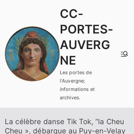
Aller
CC-
au
contenu
PORTES-
AUVERG
NE
Les portes de
l'Auvergne;
informations et
archives.
La célèbre danse Tik Tok, ”la Cheu
Cheu », débarque au Puy-en-Velay