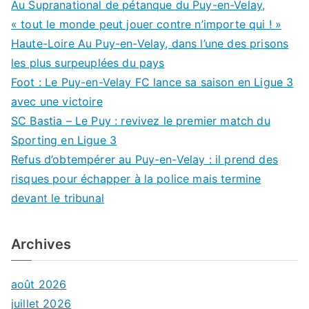
Au Supranational de pétanque du Puy-en-Velay,
« tout le monde peut jouer contre n’importe qui ! »
Haute-Loire Au Puy-en-Velay, dans l’une des prisons
les plus surpeuplées du pays
Foot : Le Puy-en-Velay FC lance sa saison en Ligue 3
avec une victoire
SC Bastia – Le Puy : revivez le premier match du
Sporting en Ligue 3
Refus d’obtempérer au Puy-en-Velay : il prend des
risques pour échapper à la police mais termine
devant le tribunal
Archives
août 2026
juillet 2026