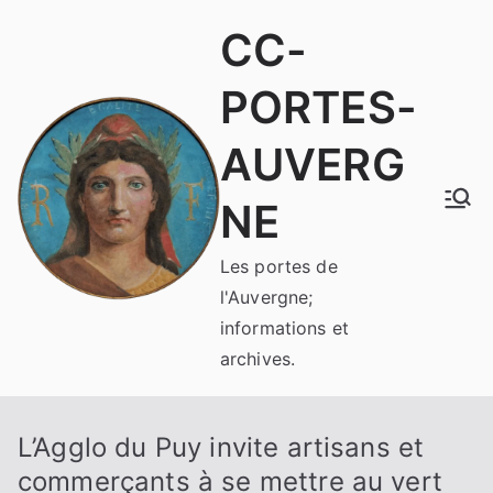
Aller
CC-
au
contenu
PORTES-
AUVERG
NE
Les portes de
l'Auvergne;
informations et
archives.
L’Agglo du Puy invite artisans et
commerçants à se mettre au vert