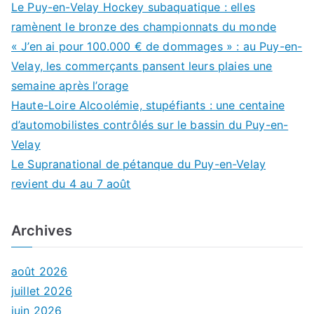
Le Puy-en-Velay Hockey subaquatique : elles
ramènent le bronze des championnats du monde
« J’en ai pour 100.000 € de dommages » : au Puy-en-
Velay, les commerçants pansent leurs plaies une
semaine après l’orage
Haute-Loire Alcoolémie, stupéfiants : une centaine
d’automobilistes contrôlés sur le bassin du Puy-en-
Velay
Le Supranational de pétanque du Puy-en-Velay
revient du 4 au 7 août
Archives
août 2026
juillet 2026
juin 2026