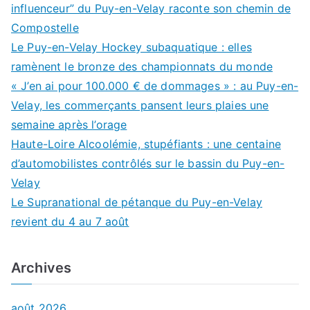
influenceur” du Puy-en-Velay raconte son chemin de
Compostelle
Le Puy-en-Velay Hockey subaquatique : elles
ramènent le bronze des championnats du monde
« J’en ai pour 100.000 € de dommages » : au Puy-en-
Velay, les commerçants pansent leurs plaies une
semaine après l’orage
Haute-Loire Alcoolémie, stupéfiants : une centaine
d’automobilistes contrôlés sur le bassin du Puy-en-
Velay
Le Supranational de pétanque du Puy-en-Velay
revient du 4 au 7 août
Archives
août 2026