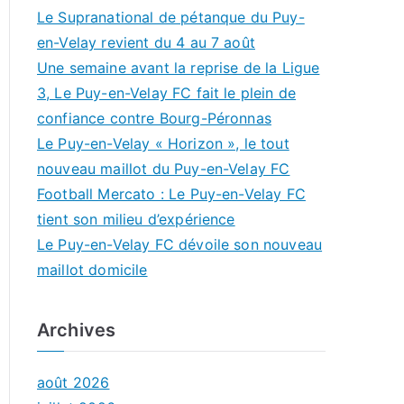
Le Supranational de pétanque du Puy-
en-Velay revient du 4 au 7 août
Une semaine avant la reprise de la Ligue
3, Le Puy-en-Velay FC fait le plein de
confiance contre Bourg-Péronnas
Le Puy-en-Velay « Horizon », le tout
nouveau maillot du Puy-en-Velay FC
Football Mercato : Le Puy-en-Velay FC
tient son milieu d’expérience
Le Puy-en-Velay FC dévoile son nouveau
maillot domicile
Archives
août 2026