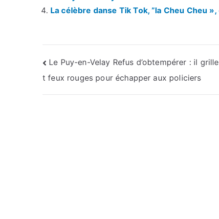
La célèbre danse Tik Tok, ”la Cheu Cheu »
Navigation
Le Puy-en-Velay Refus d’obtempérer : il grill
t feux rouges pour échapper aux policiers
de
l’article