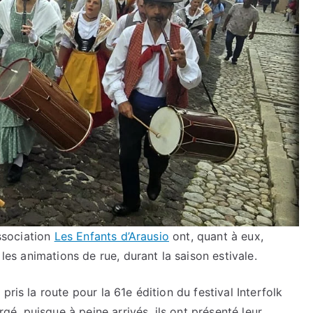
association
Les Enfants d’Arausio
ont, quant à eux,
 les animations de rue, durant la saison estivale.
ris la route pour la 61e édition du festival Interfolk
, puisque à peine arrivés, ils ont présenté leur