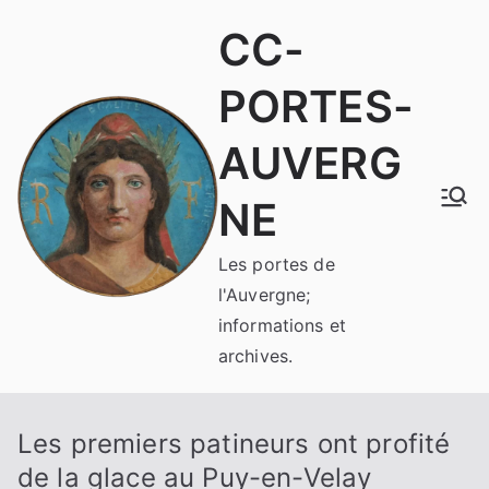
Aller
CC-
au
contenu
PORTES-
AUVERG
NE
Les portes de
l'Auvergne;
informations et
archives.
Les premiers patineurs ont profité
de la glace au Puy-en-Velay