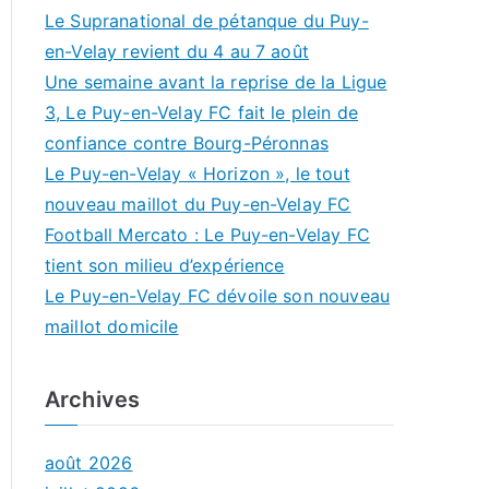
Le Supranational de pétanque du Puy-
en-Velay revient du 4 au 7 août
Une semaine avant la reprise de la Ligue
3, Le Puy-en-Velay FC fait le plein de
confiance contre Bourg-Péronnas
Le Puy-en-Velay « Horizon », le tout
nouveau maillot du Puy-en-Velay FC
Football Mercato : Le Puy-en-Velay FC
tient son milieu d’expérience
Le Puy-en-Velay FC dévoile son nouveau
maillot domicile
Archives
août 2026